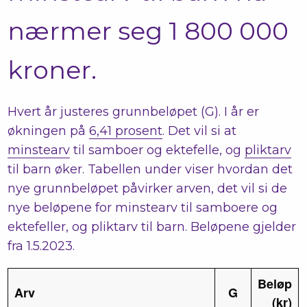
nærmer seg 1 800 000
kroner.
Hvert år justeres grunnbeløpet (G). I år er
økningen på
6,41 prosent
. Det vil si at
minstearv
til samboer og ektefelle, og
pliktarv
til barn øker. Tabellen under viser hvordan det
nye grunnbeløpet påvirker arven, det vil si de
nye beløpene for minstearv til samboere og
ektefeller, og pliktarv til barn. Beløpene gjelder
fra 1.5.2023.
Beløp
Arv
G
(kr)