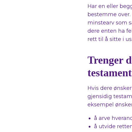
Har en eller beg
bestemme over. B
minstearv som sa
dere enten ha fe
rett til å sitte i u
Trenger d
testamen
Hvis dere ønsker 
gjensidig testam
eksempel ønsker
å arve hveran
å utvide retten 