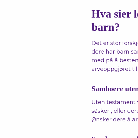
Hva sier 
barn?
Det er stor forsk
dere har barn sam
med på å bestem
arveoppgjøret til
Samboere uten
Uten testament vi
søsken, eller der
Ønsker dere å ar