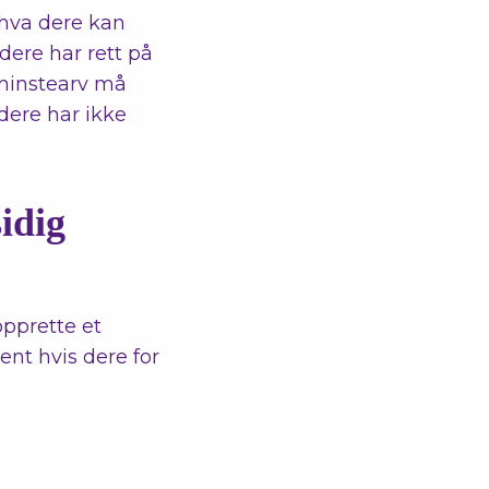
 hva dere kan
dere har rett på
 minstearv må
dere har ikke
idig
opprette et
nt hvis dere for