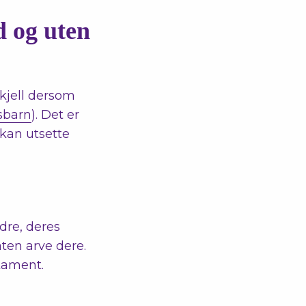
d og uten
skjell dersom
sbarn
). Det er
kan utsette
ldre, deres
aten arve dere.
tament.