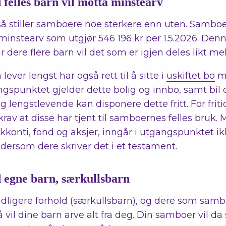
elles barn vil motta minstearv
så stiller samboere noe sterkere enn uten. Sambo
 minstearv som utgjør 546 196 kr per 1.5.2026. Denn
ar dere flere barn vil det som er igjen deles likt me
ever lengst har også rett til å sitte i
uskiftet bo
me
angspunktet gjelder dette bolig og innbo, samt bil 
g lengstlevende kan disponere dette fritt. For fri
skrav at disse har tjent til samboernes felles bruk. 
kkonti, fond og aksjer, inngår i utgangspunktet ikk
dersom dere skriver det i et testament.
egne barn, særkullsbarn
tidligere forhold (særkullsbarn), og dere som sam
il dine barn arve alt fra deg. Din samboer vil da 