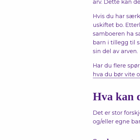
arv. Dette kan d
Hvis du har særku
uskiftet bo. Ett
samboeren ha samt
barn i tillegg ti
sin del av arven.
Har du flere spø
hva du bør vite 
Hva kan d
Det er stor forsk
og/eller egne barn