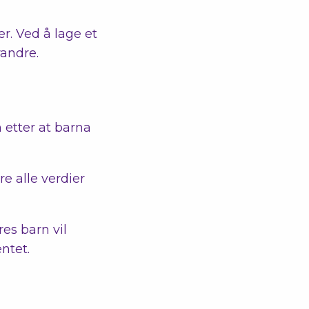
er. Ved å lage et
randre.
 etter at barna
re alle verdier
es barn vil
ntet.