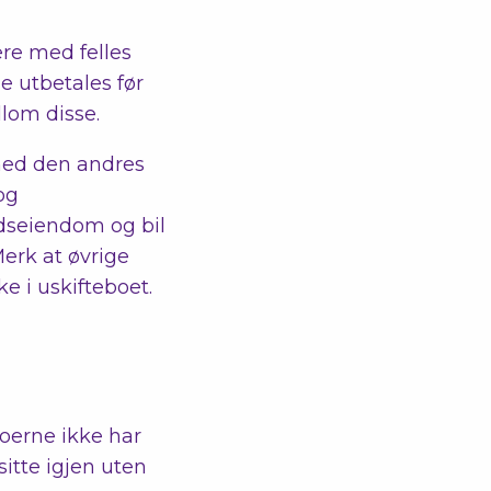
ere med felles
e utbetales før
llom disse.
d den andres
og
tidseiendom og bil
Merk at øvrige
e i uskifteboet.
boerne ikke har
sitte igjen uten