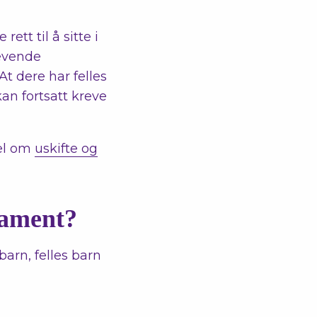
tt til å sitte i
levende
At dere har felles
kan fortsatt kreve
kel om
uskifte og
tament?
barn, felles barn