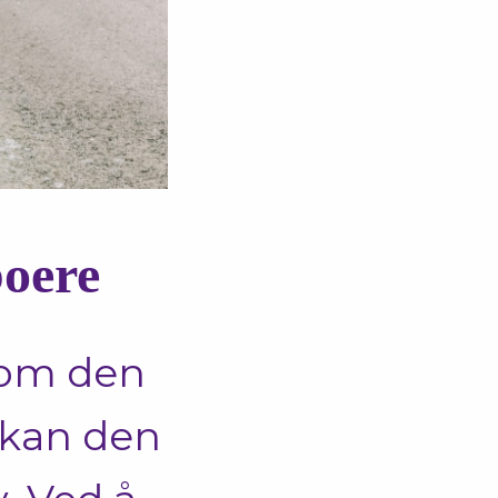
boere
som den
er kan den