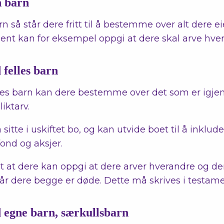
 barn
n så står dere fritt til å bestemme over alt dere ei
ent kan for eksempel oppgi at dere skal arve hve
felles barn
les barn kan dere bestemme over det som er igjen
liktarv.
å sitte i uskiftet bo, og kan utvide boet til å inklude
ond og aksjer.
et at dere kan oppgi at dere arver hverandre og der
når dere begge er døde. Dette må skrives i testame
egne barn, særkullsbarn