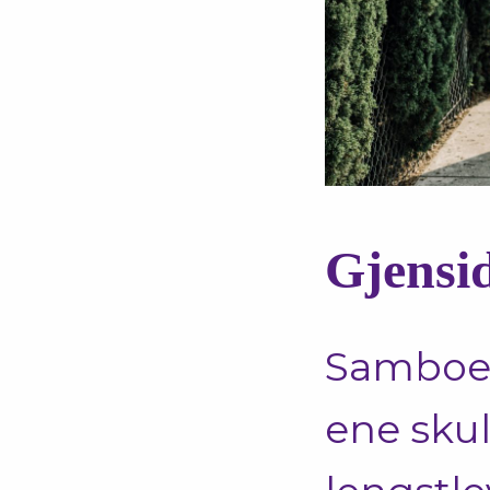
Gjensid
Samboer
ene skull