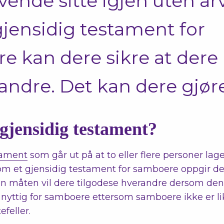
vende sitte igjen uten arv
gjensidig testament for
e kan dere sikre at dere
andre. Det kan dere gjøre
 gjensidig testament?
tament
som går ut på at to eller flere personer lag
 et gjensidig testament for samboere oppgir der
n måten vil dere tilgodese hverandre dersom den e
t nyttig for samboere ettersom samboere ikke er li
feller.