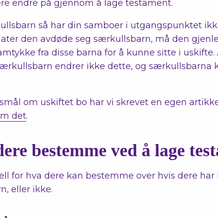
ere endre på gjennom å lage testament.
llsbarn så har din samboer i utgangspunktet ikke re
erlater den avdøde seg særkullsbarn, må den gjen
ykke fra disse barna for å kunne sitte i uskifte. 
l særkullsbarn endrer ikke dette, og særkullsbarna 
rsmål om uskiftet bo har vi skrevet en egen artik
om det
.
ere bestemme ved å lage tes
jell for hva dere kan bestemme over hvis dere har 
, eller ikke.