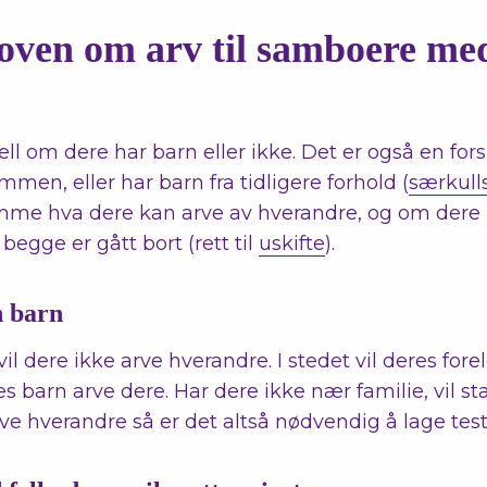
loven om arv til samboere me
jell om dere har barn eller ikke. Det er også en for
men, eller har barn fra tidligere forhold (
særkull
me hva dere kan arve av hverandre, og om dere 
 begge er gått bort (rett til
uskifte
).
 barn
l dere ikke arve hverandre. I stedet vil deres fore
es barn arve dere. Har dere ikke nær familie, vil st
ve hverandre så er det altså nødvendig å lage tes