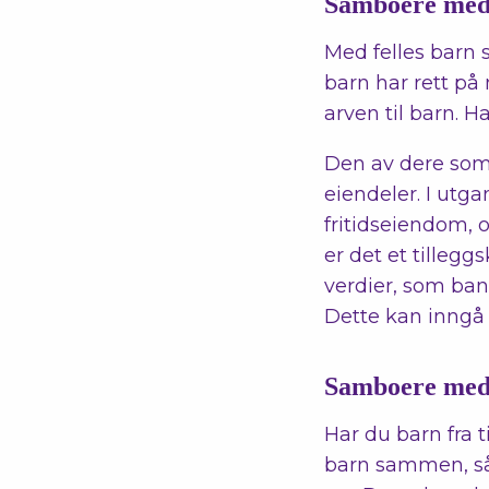
Samboere med f
Med felles barn 
barn har rett på
arven til barn. H
Den av dere som l
eiendeler. I utg
fritidseiendom, o
er det et tillegg
verdier, som ban
Dette kan inngå 
Samboere med 
Har du barn fra 
barn sammen, så v