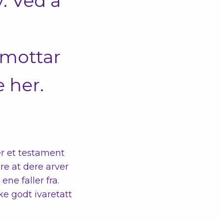
. Ved å
 mottar
 her.
er et testament
e at dere arver
ne faller fra.
ke godt ivaretatt