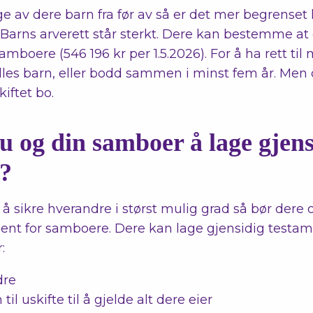
ge av dere barn fra før av så er det mer begrenset
arns arverett står sterkt. Dere kan bestemme at 
mboere (546 196 kr per 1.5.2026). For å ha rett til
lles barn, eller bodd sammen i minst fem år. Men 
skiftet bo.
u og din samboer å lage gjens
t?
å sikre hverandre i størst mulig grad så bør dere 
ent for samboere. Dere kan lage gjensidig testame
:
dre
til uskifte til å gjelde alt dere eier