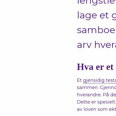
lengstle
lage et 
samboer
arv hver
Hva er et
Et
gjensidig tes
sammen. Gjennom
hverandre. På de
Dette er spesiel
av loven som ekte