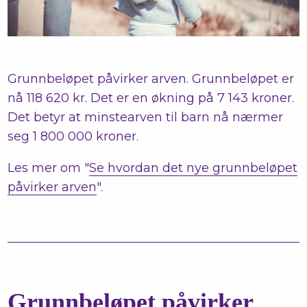
Grunnbeløpet påvirker arven. Grunnbeløpet er
nå 118 620 kr. Det er en økning på 7 143 kroner.
Det betyr at minstearven til barn nå nærmer
seg 1 800 000 kroner.
Les mer om "
Se hvordan det nye grunnbeløpet
påvirker arven
".
Grunnbeløpet påvirker