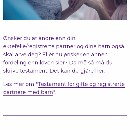
Ønsker du at andre enn din
ektefelle/registrerte partner og dine barn også
skal arve deg? Eller du ønsker en annen
fordeling enn loven sier? Da må så må du
skrive testament. Det kan du gjøre her.
Les mer om "
Testament for gifte og registrerte
partnere med barn
".