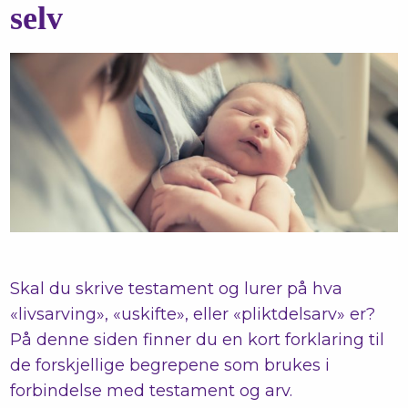
selv
Skal du skrive testament og lurer på hva
«livsarving», «uskifte», eller «pliktdelsarv» er?
På denne siden finner du en kort forklaring til
de forskjellige begrepene som brukes i
forbindelse med testament og arv.