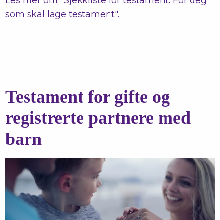
Les mer om "
Sjekkliste for testament: For deg
som skal lage testament
".
Testament for gifte og
registrerte partnere med
barn