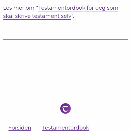
Les mer om "
Testamentordbok for deg som
skal skrive testament selv
".
Forsiden
Testamentordbok